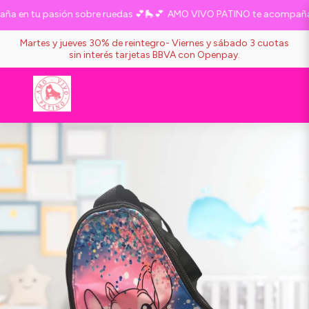
 en tu pasión sobre ruedas 💕🛼💕
AMO VIVO PATINO te acompaña en
Martes y jueves 30% de reintegro- Viernes y sábado 3 cuotas
sin interés tarjetas BBVA con Openpay.