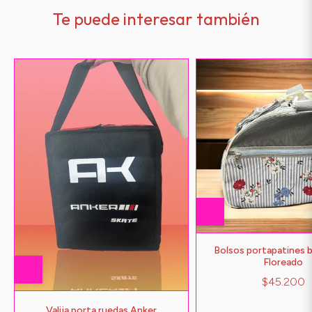
Te puede interesar también
Bolsos portapatines b
Floreado
$45.200
Valija porta ruedas Anker