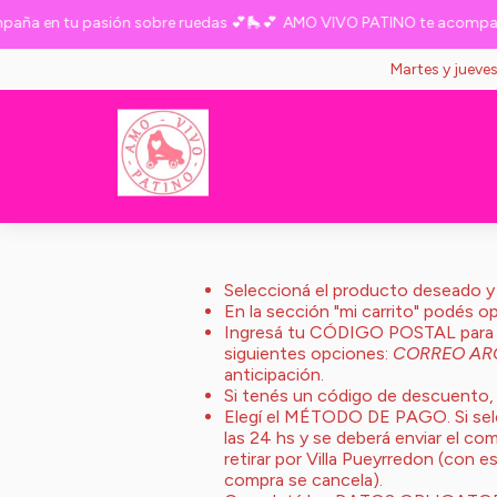
ña en tu pasión sobre ruedas 💕🛼💕
AMO VIVO PATINO te acompaña 
Martes y jueve
Seleccioná el producto deseado
En la sección "mi carrito" pod
Ingresá tu CÓDIGO POSTAL para el
siguientes opciones:
CORREO ARG
anticipación.
Si tenés un código de descuento,
Elegí el MÉTODO DE PAGO. Si selec
las 24 hs y se deberá enviar el c
retirar por Villa Pueyrredon (con e
compra se cancela).