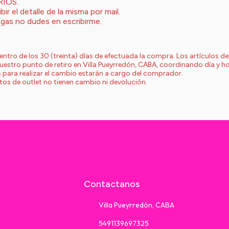
RIOS.
ir el detalle de la misma por mail.
gas no dudes en escribirme.
entro de los 30 (treinta) días de efectuada la compra. Los artículos de
nuestro punto de retiro en Villa Pueyrredón, CABA, coordinando día y h
os para realizar el cambio estarán a cargo del comprador.
tos de outlet no tienen cambio ni devolución.
Contactanos
Villa Pueyrredón, CABA
5491139697325