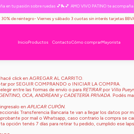
en tu pasión sobre ruedas 💕🛼💕
AMO VIVO PATINO te acompaña en 
s 30% de reintegro- Viernes y sábado 3 cuotas sin interés tarjetas BB
Inicio
Productos
Contacto
Cómo comprar
Mayorista
 y hacé click en AGREGAR AL CARRITO.
és optar por SEGUIR COMPRANDO o INICIAR LA COMPRA.
egir entre las formas de envío o para
RETIRAR
por
Villa Pue
ENTINO, OCA, ANDREANI y CADETERÍA PRIVADA
. Podés ma
 ingresalo en
APLICAR CUPÓN
.
cionás Transferencia Bancaria te van a llegar los datos por m
omprobante por mail o Whatsapp, caso contrario la compra se ca
sta opción tenés 7 días para retirar tu pedido, cumplido ese lap