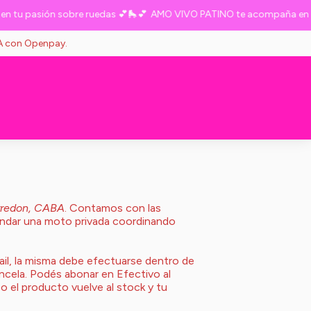
tu pasión sobre ruedas 💕🛼💕
AMO VIVO PATINO te acompaña en tu
VA con Openpay.
yrredon, CABA
. Contamos con las
ndar una moto privada coordinando
ail, la misma debe efectuarse dentro de
ncela. Podés abonar en Efectivo al
so el producto vuelve al stock y tu