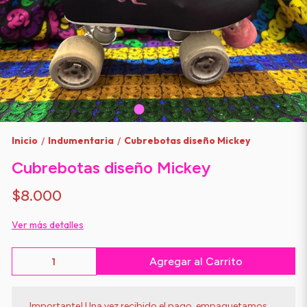
Inicio
Indumentaria
Cubrebotas diseño Mickey
/
/
Cubrebotas diseño Mickey
$8.000
Ver más detalles
Agregar al Carrito
Importante! Una vez recibido el pago, empaquetamos