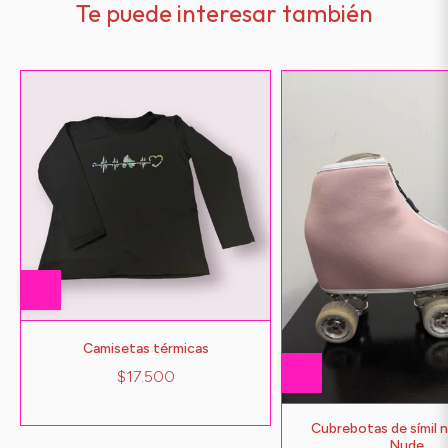
Te puede interesar también
Camisetas térmicas
$17.500
Cubrebotas de símil
Nude