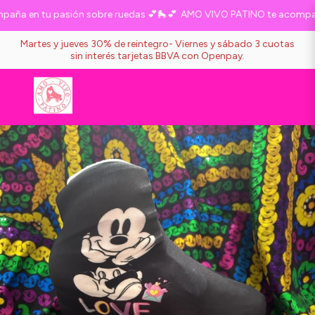
ña en tu pasión sobre ruedas 💕🛼💕
AMO VIVO PATINO te acompaña 
Martes y jueves 30% de reintegro- Viernes y sábado 3 cuotas
sin interés tarjetas BBVA con Openpay.