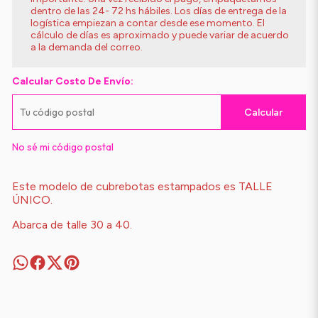
dentro de las 24- 72 hs hábiles. Los días de entrega de la
logística empiezan a contar desde ese momento. El
cálculo de días es aproximado y puede variar de acuerdo
a la demanda del correo.
Calcular Costo De Envío:
Calcular
No sé mi código postal
Este modelo de cubrebotas estampados es TALLE
ÚNICO.
Abarca de talle 30 a 40.