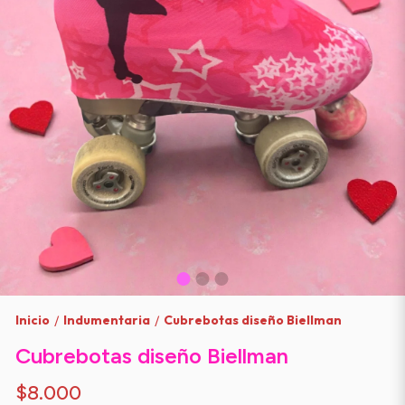
Inicio
Indumentaria
Cubrebotas diseño Biellman
/
/
Cubrebotas diseño Biellman
$8.000