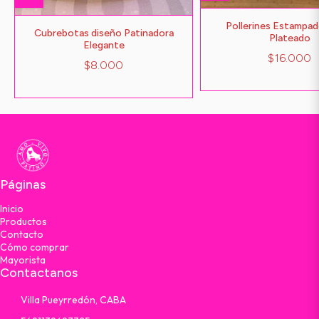
Pollerines Estampad
Cubrebotas diseño Patinadora
Plateado
Elegante
$16.000
$8.000
Páginas
Inicio
Productos
Contacto
Cómo comprar
Mayorista
Contactanos
Villa Pueyrredón, CABA