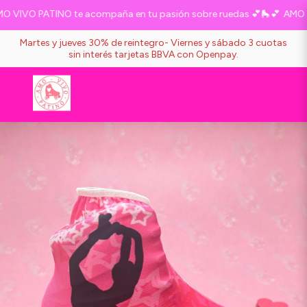
VIVO PATINO te acompaña en tu pasión sobre ruedas 💕🛼💕
AMO VI
Martes y jueves 30% de reintegro- Viernes y sábado 3 cuotas
sin interés tarjetas BBVA con Openpay.