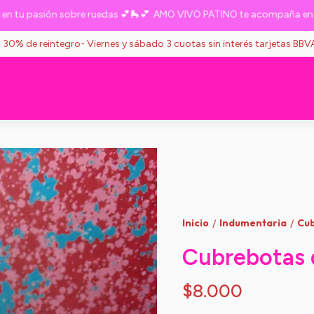
 pasión sobre ruedas 💕🛼💕
AMO VIVO PATINO te acompaña en tu p
s 30% de reintegro- Viernes y sábado 3 cuotas sin interés tarjetas BB
Inicio
Indumentaria
Cub
/
/
Cubrebotas d
$8.000