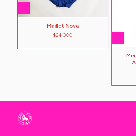
Maillot Nova
$24.000
Med
A