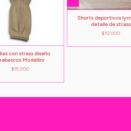
Shorts deportivos lyc
detalle de strass
$10.000
ias con strass diseño
rabescos Modellini
$15.000