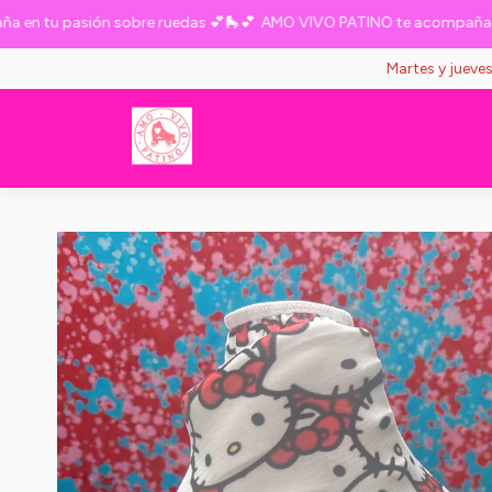
 tu pasión sobre ruedas 💕🛼💕
AMO VIVO PATINO te acompaña en tu
Martes y jueve