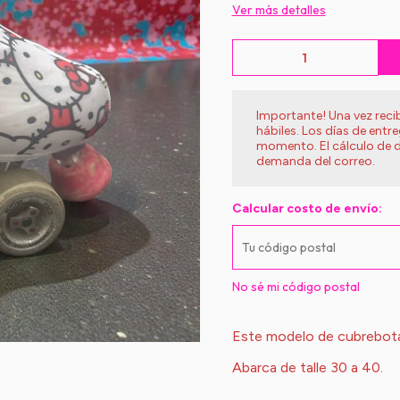
Ver más detalles
Importante! Una vez rec
hábiles. Los días de entr
momento. El cálculo de d
demanda del correo.
Calcular costo de envío:
No sé mi código postal
Este modelo de cubrebo
Abarca de talle 30 a 40.