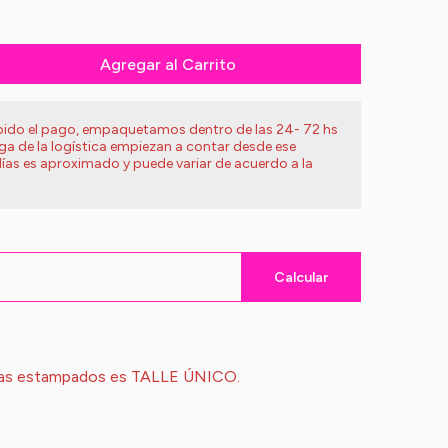
Agregar al Carrito
ibido el pago, empaquetamos dentro de las 24- 72 hs
ega de la logística empiezan a contar desde ese
ías es aproximado y puede variar de acuerdo a la
Calcular
tas estampados es TALLE ÚNICO.