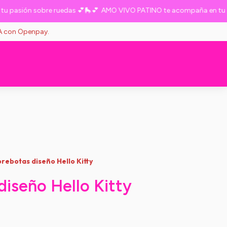
asión sobre ruedas 💕🛼💕
AMO VIVO PATINO te acompaña en tu pasi
VA con Openpay.
rebotas diseño Hello Kitty
iseño Hello Kitty