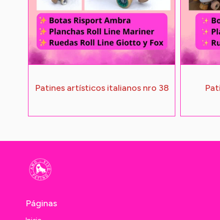
Patines artísticos italianos nro 38
Pat
Páginas
Inicio