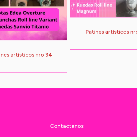
Patines artísticos nr
ines artísticos nro 34
Contactanos