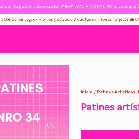
n tu pasión sobre ruedas 💕🛼💕
AMO VIVO PATINO te acompaña en t
s 30% de reintegro- Viernes y sábado 3 cuotas sin interés tarjetas BB
Inicio
Patines Artisticos 
/
Patines artí