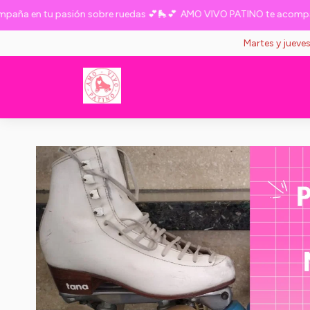
 en tu pasión sobre ruedas 💕🛼💕
AMO VIVO PATINO te acompaña e
Martes y jueve