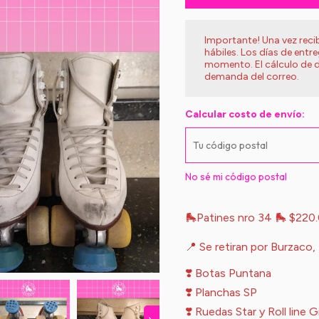
Importante! Una vez rec
hábiles. Los días de entr
momento. El cálculo de d
demanda del correo.
Calcular costo de envío:
No sé mi código postal
🛼Patines nro 34 🛼 $220
📍 Se retiran por Burzaco,
❣️ Botas Puntana
❣️ Planchas SP
❣️ Ruedas Star y Roll line 