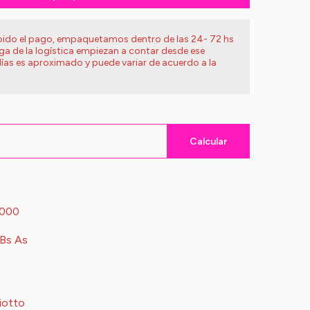
ibido el pago, empaquetamos dentro de las 24- 72 hs
ega de la logística empiezan a contar desde ese
ías es aproximado y puede variar de acuerdo a la
Calcular
.000
 Bs As
Giotto