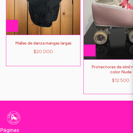
Mallas de danza mangas largas
$20.000
Protectores de símil
color Nude
$12.500
Páginas