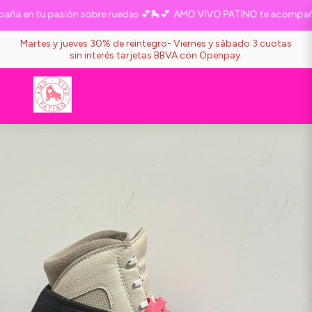
 en tu pasión sobre ruedas 💕🛼💕
AMO VIVO PATINO te acompaña e
Martes y jueves 30% de reintegro- Viernes y sábado 3 cuotas
sin interés tarjetas BBVA con Openpay.