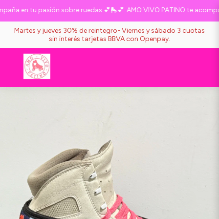
ña en tu pasión sobre ruedas 💕🛼💕
AMO VIVO PATINO te acompaña 
Martes y jueves 30% de reintegro- Viernes y sábado 3 cuotas
sin interés tarjetas BBVA con Openpay.