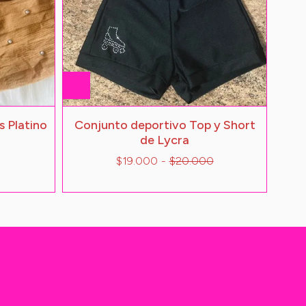
s Platino
Conjunto deportivo Top y Short
de Lycra
$19.000
-
$20.000