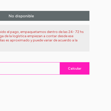
No disponible
ibido el pago, empaquetamos dentro de las 24- 72 hs
ega de la logística empiezan a contar desde ese
ías es aproximado y puede variar de acuerdo a la
Calcular