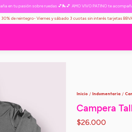
n tu pasión sobre ruedas 💕🛼💕
AMO VIVO PATINO te acompaña en t
s 30% de reintegro- Viernes y sábado 3 cuotas sin interés tarjetas BB
Inicio
Indumentaria
Cam
/
/
Campera Tall
$26.000