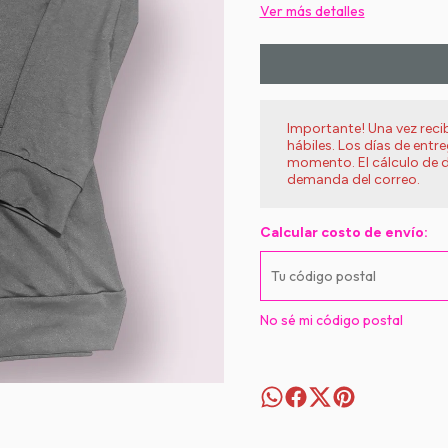
Ver más detalles
Importante! Una vez rec
hábiles. Los días de entr
momento. El cálculo de d
demanda del correo.
Calcular costo de envío:
No sé mi código postal