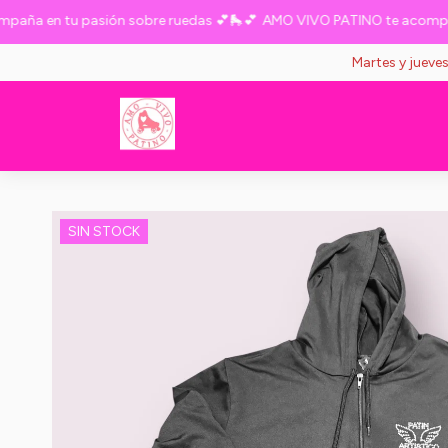
a en tu pasión sobre ruedas 💕🛼💕
AMO VIVO PATINO te acompaña e
Martes y jueve
SIN STOCK