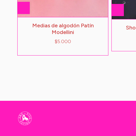
Medias de algodón Patín
Sho
Modellini
$5.000