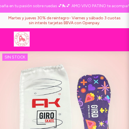
a en tu pasión sobre ruedas 💕🛼💕
AMO VIVO PATINO te acompaña e
Martes y jueves 30% de reintegro- Viernes y sábado 3 cuotas
sin interés tarjetas BBVA con Openpay.
SIN STOCK