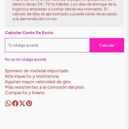
dentro de las 24- 72 hs hábiles. Los días de entrega de la
logística empiezan a contar desde ese momento. El
cálculo de días es aproximado y puede variar de acuerdo
a la demanda del correo.
Calcular Costo De Envío:
Calcular
No sé mi código postal
Spinners de material importado.
Alta impacto y resistencia.
Agarran mayor velocidad de giro.
Más resistentes a la corrosión del piso.
Compacto y liviano.