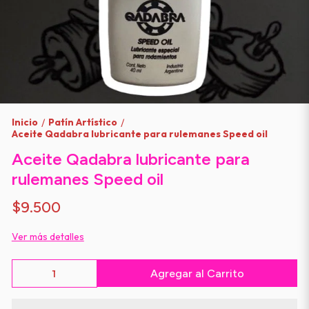
Inicio
Patín Artístico
/
/
Aceite Qadabra lubricante para rulemanes Speed oil
Aceite Qadabra lubricante para
rulemanes Speed oil
$9.500
Ver más detalles
Agregar al Carrito