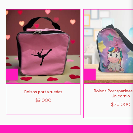
Bolsos Portapatines
Bolsos porta ruedas
Unicornio
$9.000
$20.000