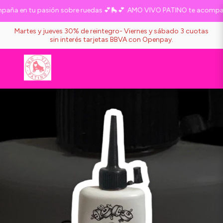
ña en tu pasión sobre ruedas 💕🛼💕
AMO VIVO PATINO te acompaña 
Martes y jueves 30% de reintegro- Viernes y sábado 3 cuotas
sin interés tarjetas BBVA con Openpay.