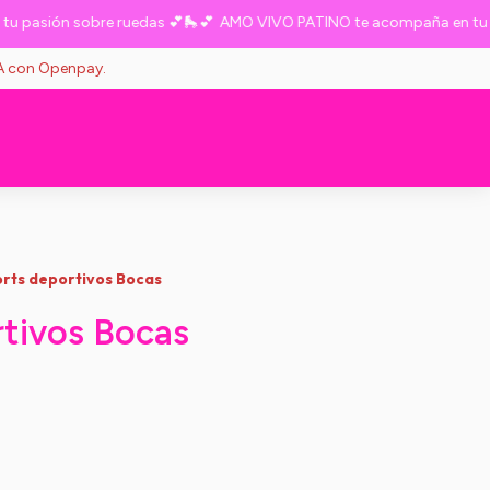
asión sobre ruedas 💕🛼💕
AMO VIVO PATINO te acompaña en tu pasi
VA con Openpay.
rts deportivos Bocas
tivos Bocas