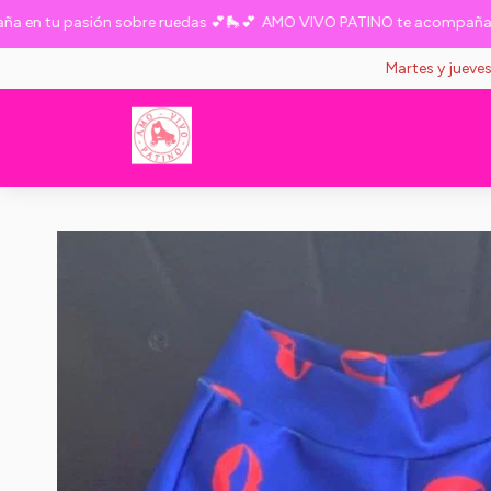
 tu pasión sobre ruedas 💕🛼💕
AMO VIVO PATINO te acompaña en tu
Martes y jueve