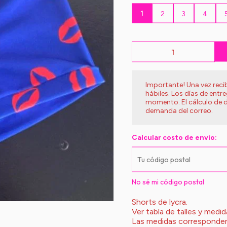
1
2
3
4
Importante! Una vez rec
hábiles. Los días de entr
momento. El cálculo de d
demanda del correo.
Calcular costo de envío:
No sé mi código postal
Shorts de lycra.
Ver tabla de talles y medid
Las medidas corresponden 