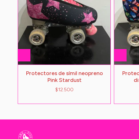
Protectores de símil neopreno
Protec
Pink Stardust
d
$12.500