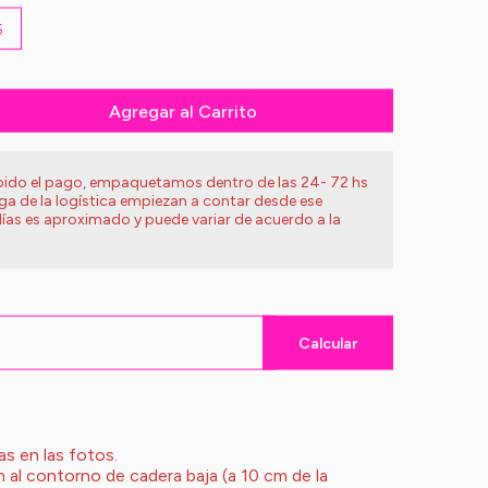
5
Agregar al Carrito
ibido el pago, empaquetamos dentro de las 24- 72 hs
ega de la logística empiezan a contar desde ese
ías es aproximado y puede variar de acuerdo a la
Calcular
as en las fotos.
al contorno de cadera baja (a 10 cm de la