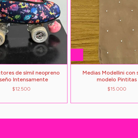
tores de símil neopreno
Medias Modellini con 
iseño Intensamente
modelo Pintitas
$12.500
$15.000