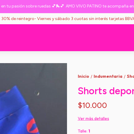
 pasión sobre ruedas 💕🛼💕
AMO VIVO PATINO te acompaña en tu p
s 30% de reintegro- Viernes y sábado 3 cuotas sin interés tarjetas BB
Inicio
Indumentaria
Sho
/
/
Shorts depor
$10.000
Ver más detalles
Talle:
1