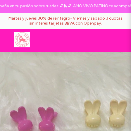
 en tu pasión sobre ruedas 💕🛼💕
AMO VIVO PATINO te acompaña e
Martes y jueves 30% de reintegro- Viernes y sábado 3 cuotas
sin interés tarjetas BBVA con Openpay.