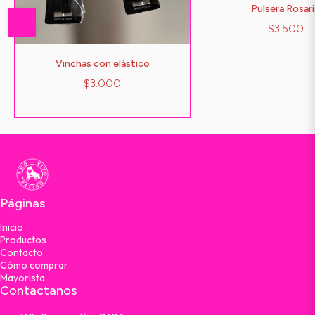
Pulsera Rosar
$3.500
Vinchas con elástico
$3.000
Páginas
Inicio
Productos
Contacto
Cómo comprar
Mayorista
Contactanos