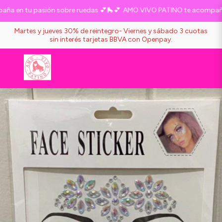
 en tu pasión sobre ruedas 💕🛼💕
AMO VIVO PATINO te acompaña e
Martes y jueves 30% de reintegro- Viernes y sábado 3 cuotas
sin interés tarjetas BBVA con Openpay.