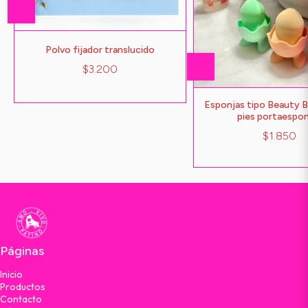
Polvo fijador translucido
$3.200
Esponjas tipo Beauty B
pies portaespon
$1.850
Páginas
Inicio
Productos
Contacto