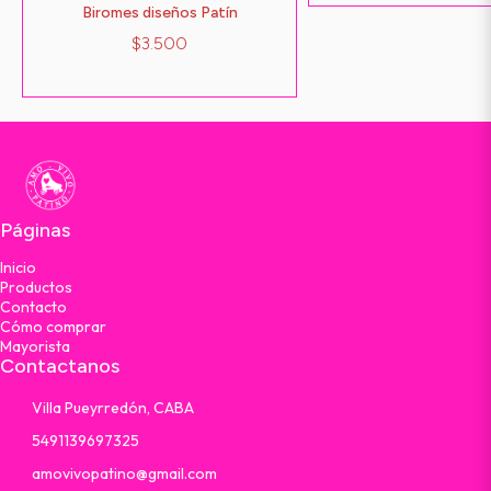
Biromes diseños Patín
$3.500
Páginas
Inicio
Productos
Contacto
Cómo comprar
Mayorista
Contactanos
Villa Pueyrredón, CABA
5491139697325
amovivopatino@gmail.com