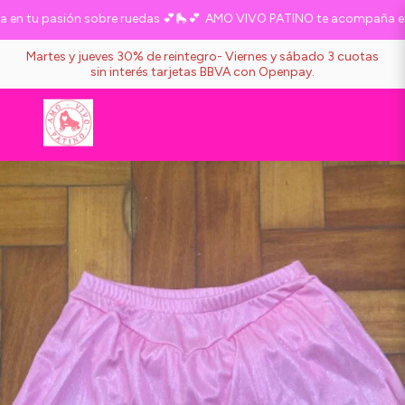
 tu pasión sobre ruedas 💕🛼💕
AMO VIVO PATINO te acompaña en tu
Martes y jueves 30% de reintegro- Viernes y sábado 3 cuotas
sin interés tarjetas BBVA con Openpay.