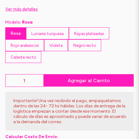
Ver más detalles
Modelo:
Rosa
Rosa
Lunares turquesa
Rayas plateadas
Rojo arabescos
Violeta
Negro recto
Celeste recto
Agregar al Carrito
Importante! Una vez recibido el pago, empaquetamos
dentro de las 24- 72 hs hábiles. Los días de entrega de la
logística empiezan a contar desde ese momento. El
cálculo de días es aproximado y puede variar de acuerdo
a la demanda del correo.
Calcular Costo De Envío: