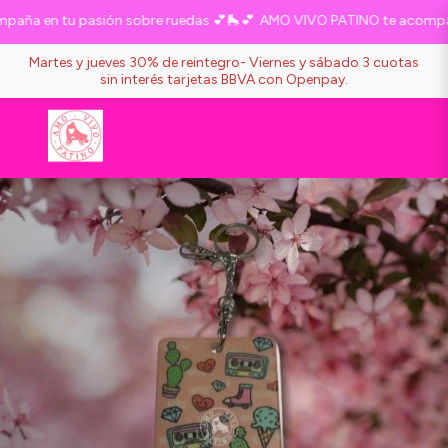
ña en tu pasión sobre ruedas 💕🛼💕
AMO VIVO PATINO te acompaña 
Martes y jueves 30% de reintegro- Viernes y sábado 3 cuotas
sin interés tarjetas BBVA con Openpay.