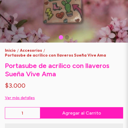
Inicio
Accesorios
/
/
Portasube de acrílico con llaveros Sueña Vive Ama
Portasube de acrílico con llaveros
Sueña Vive Ama
$3.000
Ver más detalles
Agregar al Carrito