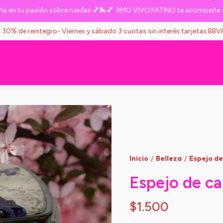
 tu pasión sobre ruedas 💕🛼💕
AMO VIVO PATINO te acompaña en tu
s 30% de reintegro- Viernes y sábado 3 cuotas sin interés tarjetas BB
Inicio
Belleza
Espejo de
/
/
Espejo de ca
$1.500