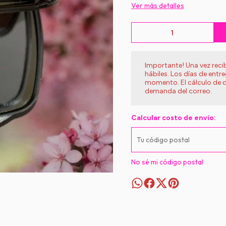
Ver más detalles
Importante! Una vez rec
hábiles. Los días de entr
momento. El cálculo de d
demanda del correo.
Calcular costo de envío:
No sé mi código postal