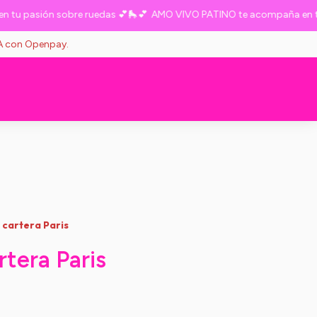
 pasión sobre ruedas 💕🛼💕
AMO VIVO PATINO te acompaña en tu p
VA con Openpay.
 cartera Paris
rtera Paris