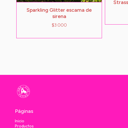
Stras
Sparkling Glitter escama de
sirena
$3.000
Páginas
Inicio
Productos