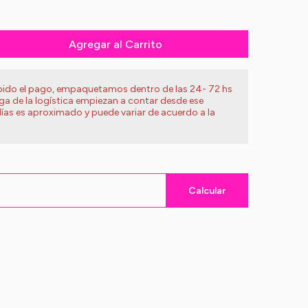
Agregar al Carrito
ibido el pago, empaquetamos dentro de las 24- 72 hs
ega de la logística empiezan a contar desde ese
ías es aproximado y puede variar de acuerdo a la
Calcular