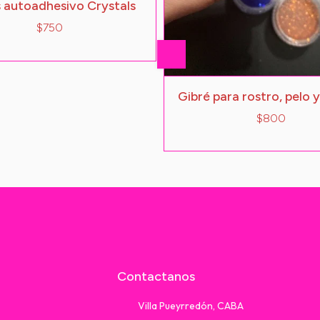
s autoadhesivo Crystals
$750
Gibré para rostro, pelo 
$800
Contactanos
Villa Pueyrredón, CABA