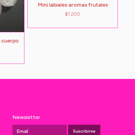
Mini labiales aromas frutales
$1.200
y cuerpo
Newsletter
Suscribirse