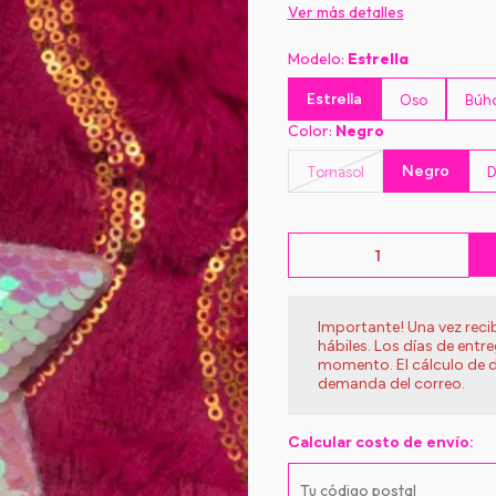
Ver más detalles
Modelo:
Estrella
Estrella
Oso
Búh
Color:
Negro
Negro
Tornasol
D
Importante! Una vez rec
hábiles. Los días de entr
momento. El cálculo de d
demanda del correo.
Calcular costo de envío: