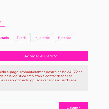
o
orado
Fucsia
Multicolor
Plateado
Agregar al Carrito
ibido el pago, empaquetamos dentro de las 24- 72 hs
ega de la logística empiezan a contar desde ese
ías es aproximado y puede variar de acuerdo a la
Calcular