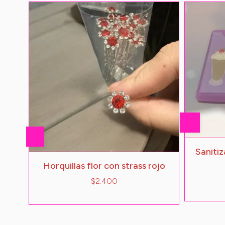
Saniti
Horquillas flor con strass rojo
$2.400