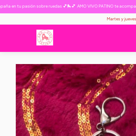
en tu pasión sobre ruedas 💕🛼💕
AMO VIVO PATINO te acompaña en 
Martes y jueve