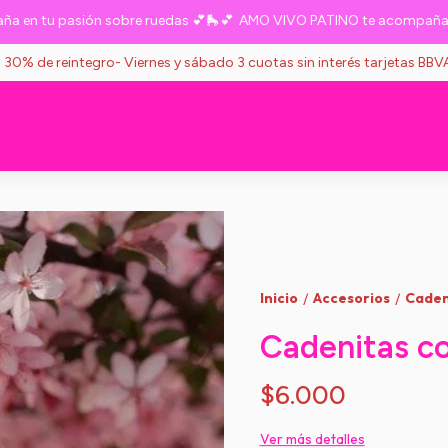
 tu pasión sobre ruedas 💕🛼💕
AMO VIVO PATINO te acompaña en tu
s 30% de reintegro- Viernes y sábado 3 cuotas sin interés tarjetas BB
Inicio
Accesorios
Caden
/
/
Cadenitas co
$6.000
Ver más detalles