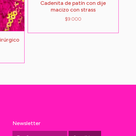
Cadenita de patín con dije
macizo con strass
$9.000
irúrgico
Newsletter