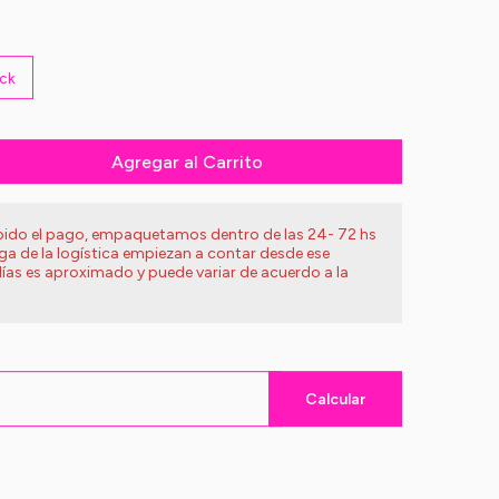
ck
Agregar al Carrito
ibido el pago, empaquetamos dentro de las 24- 72 hs
ega de la logística empiezan a contar desde ese
ías es aproximado y puede variar de acuerdo a la
Calcular