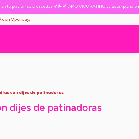
 pasión sobre ruedas 💕🛼💕
AMO VIVO PATINO te acompaña en tu pa
VA con Openpay.
itas con dijes de patinadoras
n dijes de patinadoras