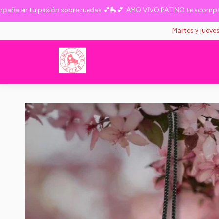
en tu pasión sobre ruedas 💕🛼💕
AMO VIVO PATINO te acompaña en
Martes y jueve