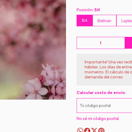
Posición:
Sit
Sit
Bielman
Layba
Importante! Una vez rec
hábiles. Los días de entr
momento. El cálculo de d
demanda del correo.
Calcular costo de envío:
No sé mi código postal