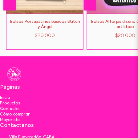
Bolsos Portapatines básicos Stitch
Bolsos Alforjas diseño 
y Ángel
artístico
$20.000
$20.000
Páginas
Inicio
Productos
Contacto
Cómo comprar
Mayorista
Contactanos
Villa Pueyrredón, CABA