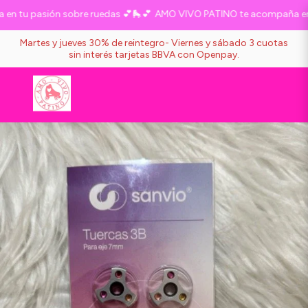
 tu pasión sobre ruedas 💕🛼💕
AMO VIVO PATINO te acompaña en tu
Martes y jueves 30% de reintegro- Viernes y sábado 3 cuotas
sin interés tarjetas BBVA con Openpay.