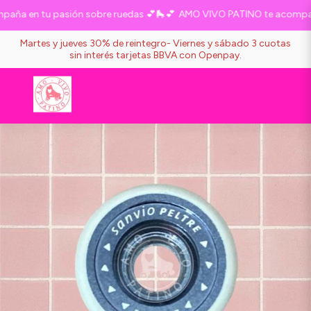
ña en tu pasión sobre ruedas 💕🛼💕
AMO VIVO PATINO te acompaña 
Martes y jueves 30% de reintegro- Viernes y sábado 3 cuotas
sin interés tarjetas BBVA con Openpay.