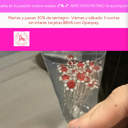
 en tu pasión sobre ruedas 💕🛼💕
AMO VIVO PATINO te acompaña e
Martes y jueves 30% de reintegro- Viernes y sábado 3 cuotas
sin interés tarjetas BBVA con Openpay.