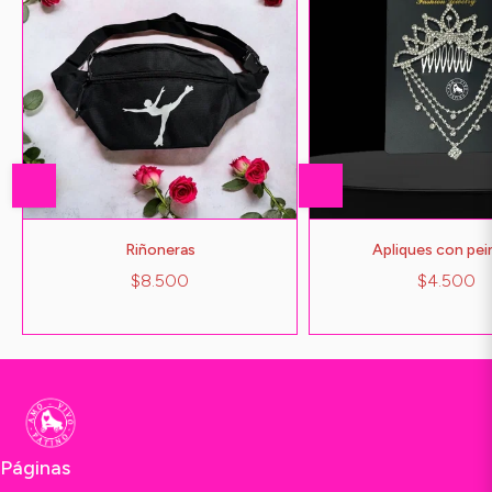
Riñoneras
Apliques con pei
$8.500
$4.500
Páginas