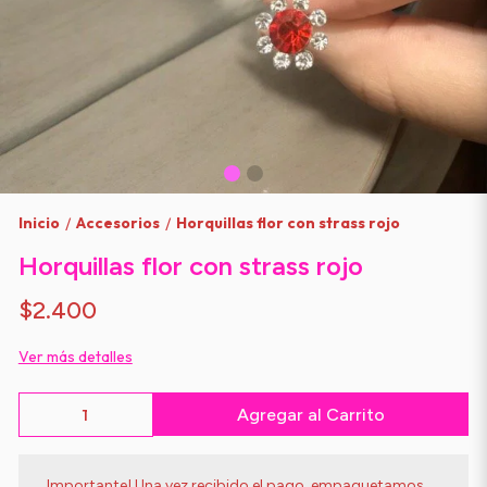
Inicio
Accesorios
Horquillas flor con strass rojo
/
/
Horquillas flor con strass rojo
$2.400
Ver más detalles
Agregar al Carrito
Importante! Una vez recibido el pago, empaquetamos