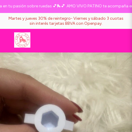
 tu pasión sobre ruedas 💕🛼💕
AMO VIVO PATINO te acompaña en tu
Martes y jueves 30% de reintegro- Viernes y sábado 3 cuotas
sin interés tarjetas BBVA con Openpay.