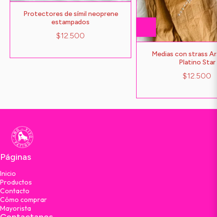
Protectores de símil neoprene
estampados
$12.500
Medias con strass A
Platino Star
$12.500
Páginas
Inicio
Productos
Contacto
Cómo comprar
Mayorista