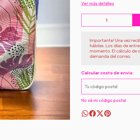
Ver más detalles
Importante! Una vez rec
hábiles. Los días de entr
momento. El cálculo de d
demanda del correo.
Calcular costo de envío:
No sé mi código postal