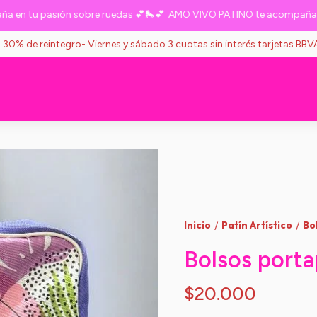
n tu pasión sobre ruedas 💕🛼💕
AMO VIVO PATINO te acompaña en t
s 30% de reintegro- Viernes y sábado 3 cuotas sin interés tarjetas BB
Inicio
Patín Artístico
Bo
/
/
Bolsos porta
$20.000