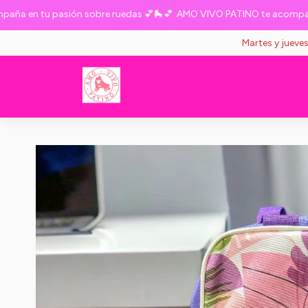
a en tu pasión sobre ruedas 💕🛼💕
AMO VIVO PATINO te acompaña e
Martes y jueve