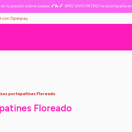
u pasión sobre ruedas 💕🛼💕
AMO VIVO PATINO te acompaña en tu 
VA con Openpay.
lsos portapatines Floreado
patines Floreado