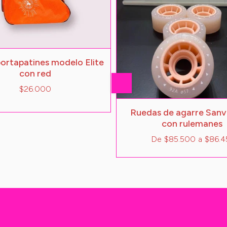
portapatines modelo Elite
con red
$26.000
Ruedas de agarre Sanv
con rulemanes
De
$85.500
a
$86.4