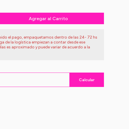
Agregar al Carrito
ibido el pago, empaquetamos dentro de las 24- 72 hs
ega de la logística empiezan a contar desde ese
ías es aproximado y puede variar de acuerdo a la
Calcular