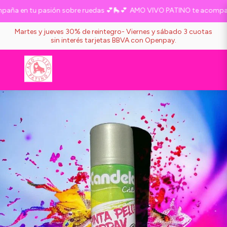
ña en tu pasión sobre ruedas 💕🛼💕
AMO VIVO PATINO te acompaña 
Martes y jueves 30% de reintegro- Viernes y sábado 3 cuotas
sin interés tarjetas BBVA con Openpay.