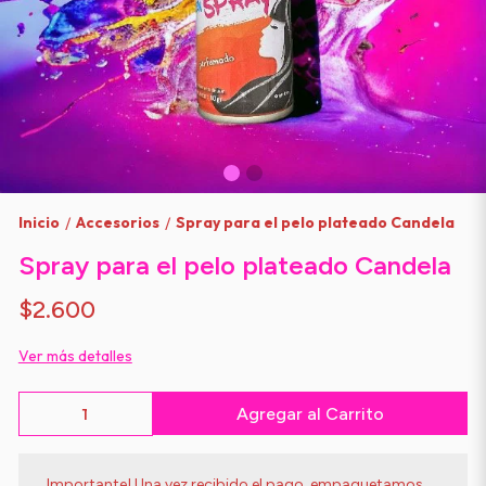
Inicio
Accesorios
Spray para el pelo plateado Candela
/
/
Spray para el pelo plateado Candela
$2.600
Ver más detalles
Agregar al Carrito
Importante! Una vez recibido el pago, empaquetamos