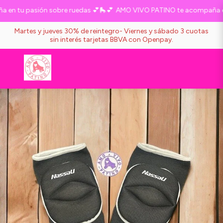
n tu pasión sobre ruedas 💕🛼💕
AMO VIVO PATINO te acompaña en t
Martes y jueves 30% de reintegro- Viernes y sábado 3 cuotas
sin interés tarjetas BBVA con Openpay.