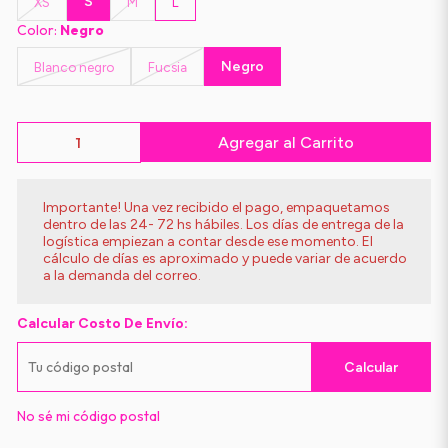
S
XS
M
L
Color:
Negro
Negro
Blanco negro
Fucsia
Agregar al Carrito
Importante! Una vez recibido el pago, empaquetamos
dentro de las 24- 72 hs hábiles. Los días de entrega de la
logística empiezan a contar desde ese momento. El
cálculo de días es aproximado y puede variar de acuerdo
a la demanda del correo.
Calcular Costo De Envío:
Calcular
No sé mi código postal