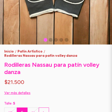
Inicio
Patín Artístico
/
/
Rodilleras Nassau para patín volley danza
Rodilleras Nassau para patín volley
danza
$21.500
Ver más detalles
Talle:
S