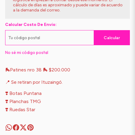
cálculo de días es aproximado y puede variar de acuerdo
a la demanda del correo.
Calcular Costo De Envío:
Calcular
No sé mi código postal
🛼Patines nro 38 🛼 $200.000
📍 Se retiran por Ituzaingó.
❣️ Botas Puntana
❣️ Planchas TMG
❣️ Ruedas Star