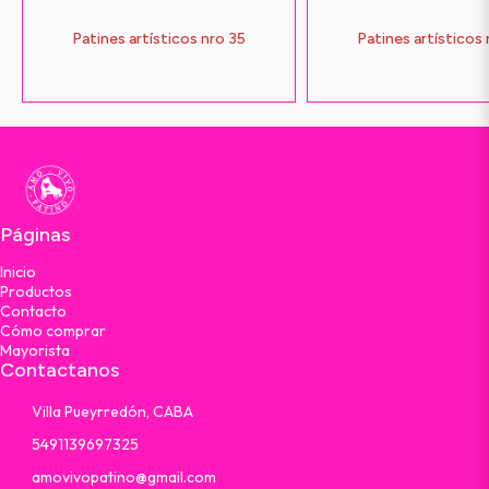
Patines artísticos nro 35
Patines artísticos
Páginas
Inicio
Productos
Contacto
Cómo comprar
Mayorista
Contactanos
Villa Pueyrredón, CABA
5491139697325
amovivopatino@gmail.com