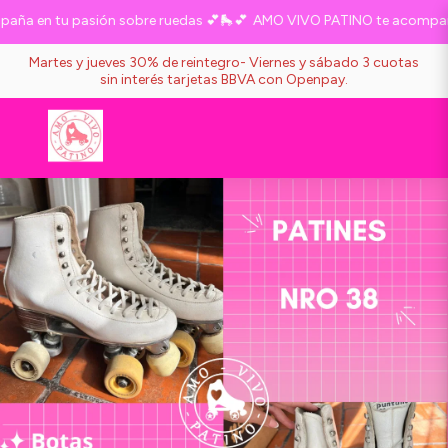
a en tu pasión sobre ruedas 💕🛼💕
AMO VIVO PATINO te acompaña e
Martes y jueves 30% de reintegro- Viernes y sábado 3 cuotas
sin interés tarjetas BBVA con Openpay.