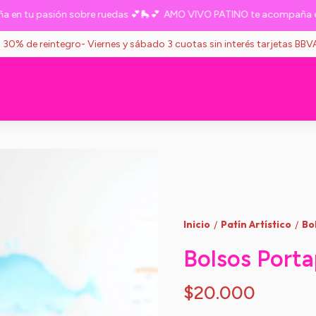
tu pasión sobre ruedas 💕🛼💕
AMO VIVO PATINO te acompaña en tu 
s 30% de reintegro- Viernes y sábado 3 cuotas sin interés tarjetas BB
Inicio
Patín Artístico
Bo
/
/
Bolsos Porta
$20.000