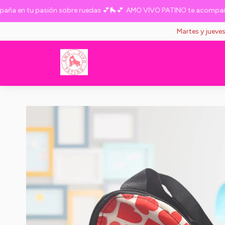
en tu pasión sobre ruedas 💕🛼💕
AMO VIVO PATINO te acompaña en 
Martes y jueve