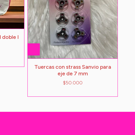
 doble I
Tuercas con strass Sanvio para
eje de 7 mm
$50.000