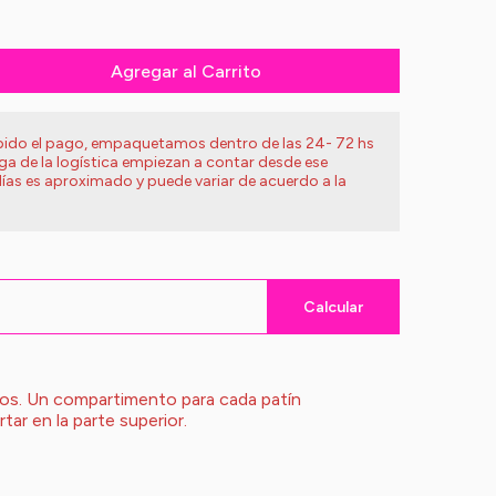
Agregar al Carrito
ibido el pago, empaquetamos dentro de las 24- 72 hs
ega de la logística empiezan a contar desde ese
ías es aproximado y puede variar de acuerdo a la
Calcular
cos. Un compartimento para cada patín
rtar en la parte superior.