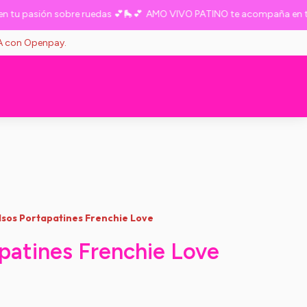
pasión sobre ruedas 💕🛼💕
AMO VIVO PATINO te acompaña en tu pa
VA con Openpay.
lsos Portapatines Frenchie Love
patines Frenchie Love