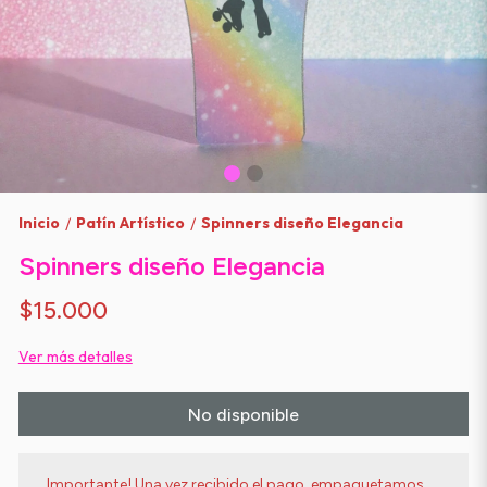
Inicio
Patín Artístico
Spinners diseño Elegancia
/
/
Spinners diseño Elegancia
$15.000
Ver más detalles
No disponible
Importante! Una vez recibido el pago, empaquetamos