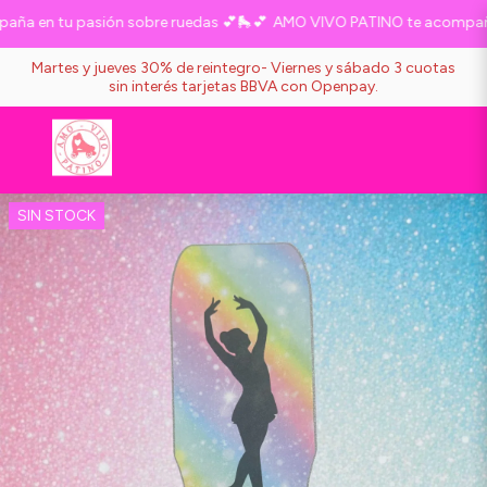
a en tu pasión sobre ruedas 💕🛼💕
AMO VIVO PATINO te acompaña e
Martes y jueves 30% de reintegro- Viernes y sábado 3 cuotas
sin interés tarjetas BBVA con Openpay.
SIN STOCK