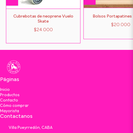
Cubrebotas de neoprene Vuelo
Bolsos Portapatines
Skate
$20.000
$24.000
Páginas
Inicio
Productos
Contacto
Cómo comprar
Mayorista
Contactanos
Villa Pueyrredón, CABA