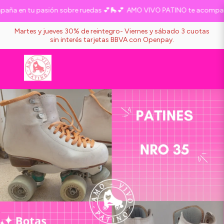
a en tu pasión sobre ruedas 💕🛼💕
AMO VIVO PATINO te acompaña e
Martes y jueves 30% de reintegro- Viernes y sábado 3 cuotas
sin interés tarjetas BBVA con Openpay.