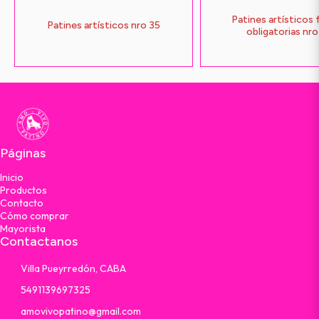
Patines artísticos 
Patines artísticos nro 35
obligatorias nr
Páginas
Inicio
Productos
Contacto
Cómo comprar
Mayorista
Contactanos
Villa Pueyrredón, CABA
5491139697325
amovivopatino@gmail.com