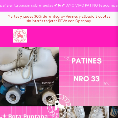
a en tu pasión sobre ruedas 💕🛼💕
AMO VIVO PATINO te acompaña e
Martes y jueves 30% de reintegro- Viernes y sábado 3 cuotas
sin interés tarjetas BBVA con Openpay.