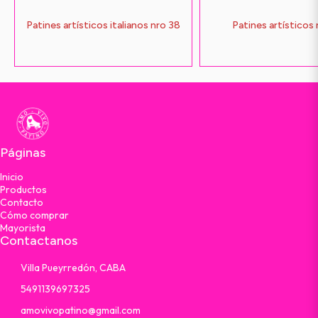
Patines artísticos italianos nro 38
Patines artísticos
Páginas
Inicio
Productos
Contacto
Cómo comprar
Mayorista
Contactanos
Villa Pueyrredón, CABA
5491139697325
amovivopatino@gmail.com