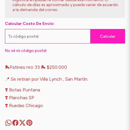
cálculo de días es aproximado y puede variar de acuerdo
a la demanda del correo.
Calcular Costo De Envío:
Calcular
No sé mi código postal
🛼Patines nro 33 🛼 $250.000
📍 Se retiran por Villa Lynch , San Martín.
❣️ Botas Puntana
❣️ Planchas SP
❣️ Ruedas Chicago