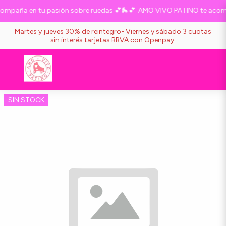
mpaña en tu pasión sobre ruedas 💕🛼💕
AMO VIVO PATINO te acompa
Martes y jueves 30% de reintegro- Viernes y sábado 3 cuotas
sin interés tarjetas BBVA con Openpay.
SIN STOCK