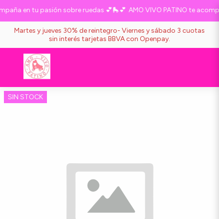
paña en tu pasión sobre ruedas 💕🛼💕
AMO VIVO PATINO te acompañ
Martes y jueves 30% de reintegro- Viernes y sábado 3 cuotas
sin interés tarjetas BBVA con Openpay.
SIN STOCK