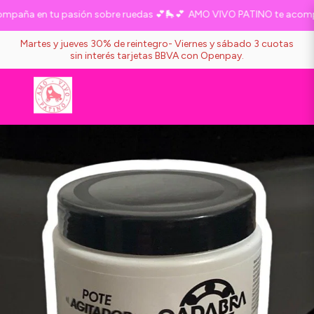
paña en tu pasión sobre ruedas 💕🛼💕
AMO VIVO PATINO te acompañ
Martes y jueves 30% de reintegro- Viernes y sábado 3 cuotas
sin interés tarjetas BBVA con Openpay.