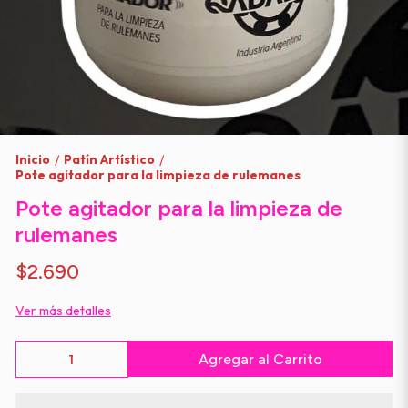
Inicio
Patín Artístico
/
/
Pote agitador para la limpieza de rulemanes
Pote agitador para la limpieza de
rulemanes
$2.690
Ver más detalles
Agregar al Carrito