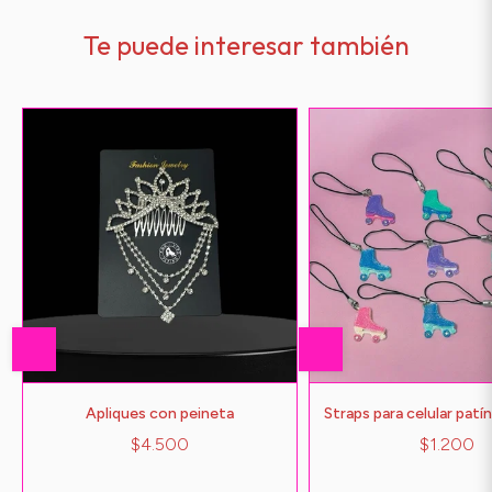
Te puede interesar también
Apliques con peineta
Straps para celular patí
$4.500
$1.200