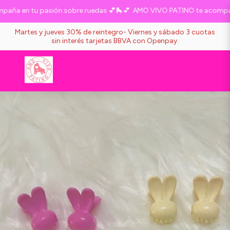
ña en tu pasión sobre ruedas 💕🛼💕
AMO VIVO PATINO te acompaña 
Martes y jueves 30% de reintegro- Viernes y sábado 3 cuotas
sin interés tarjetas BBVA con Openpay.