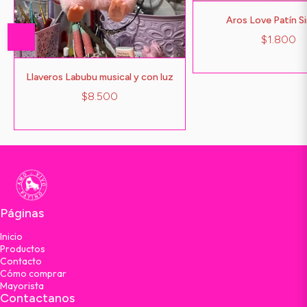
Aros Love Patín S
$1.800
Llaveros Labubu musical y con luz
$8.500
Páginas
Inicio
Productos
Contacto
Cómo comprar
Mayorista
Contactanos