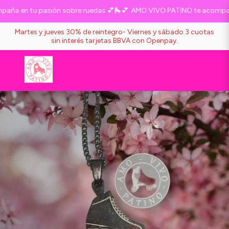
a en tu pasión sobre ruedas 💕🛼💕
AMO VIVO PATINO te acompaña 
Martes y jueves 30% de reintegro- Viernes y sábado 3 cuotas
sin interés tarjetas BBVA con Openpay.