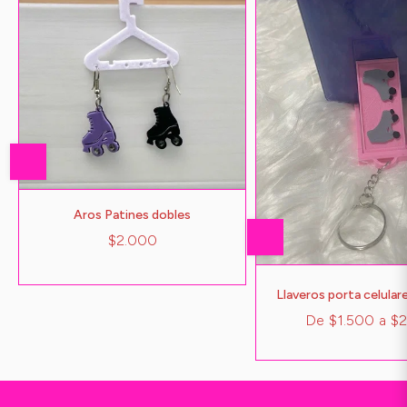
Aros Patines dobles
$2.000
Llaveros porta celular
De
$1.500
a
$2