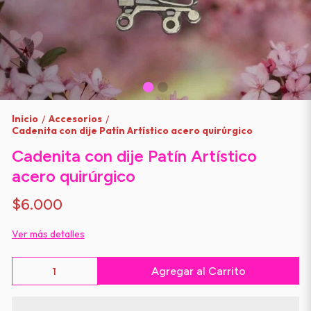
Inicio
Accesorios
/
/
Cadenita con dije Patín Artístico acero quirúrgico
Cadenita con dije Patín Artístico
acero quirúrgico
$6.000
Ver más detalles
Agregar al Carrito