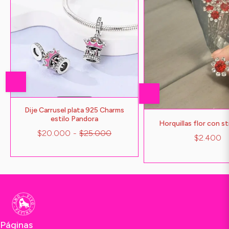
Dije Carrusel plata 925 Charms
estilo Pandora
Horquillas flor con st
$20.000
-
$25.000
$2.400
Páginas