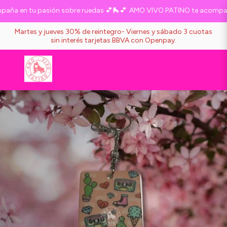
a en tu pasión sobre ruedas 💕🛼💕
AMO VIVO PATINO te acompaña 
Martes y jueves 30% de reintegro- Viernes y sábado 3 cuotas
sin interés tarjetas BBVA con Openpay.