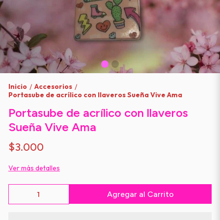
Inicio
Accesorios
/
/
Portasube de acrílico con llaveros Sueña Vive Ama
Portasube de acrílico con llaveros
Sueña Vive Ama
$3.000
Ver más detalles
Agregar al Carrito