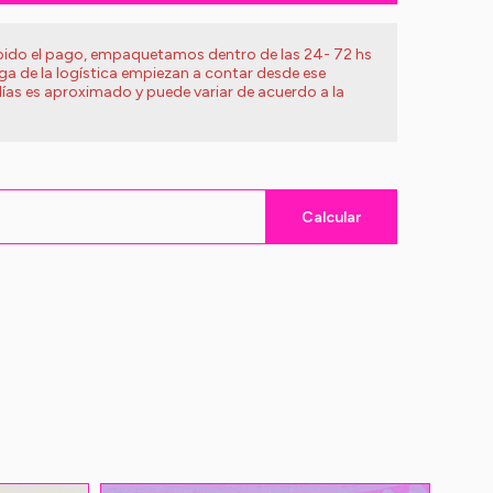
ibido el pago, empaquetamos dentro de las 24- 72 hs
ega de la logística empiezan a contar desde ese
ías es aproximado y puede variar de acuerdo a la
Calcular