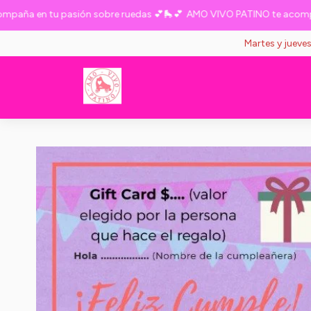
ña en tu pasión sobre ruedas 💕🛼💕
AMO VIVO PATINO te acompaña 
Martes y jueve