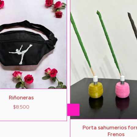
Riñoneras
$8.500
Porta sahumerios fo
Frenos