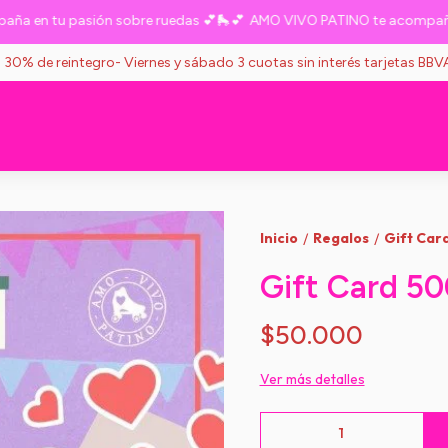
en tu pasión sobre ruedas 💕🛼💕
AMO VIVO PATINO te acompaña en 
s 30% de reintegro- Viernes y sábado 3 cuotas sin interés tarjetas BB
Inicio
Regalos
Gift Car
/
/
Gift Card 5
$50.000
Ver más detalles