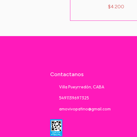
$4.200
Contactanos
Villa Pueyrredón, CABA
5491139697325
amovivopatino@gmail.com