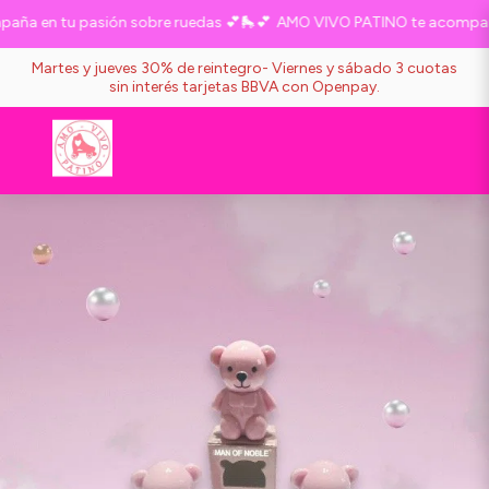
a en tu pasión sobre ruedas 💕🛼💕
AMO VIVO PATINO te acompaña 
Martes y jueves 30% de reintegro- Viernes y sábado 3 cuotas
sin interés tarjetas BBVA con Openpay.