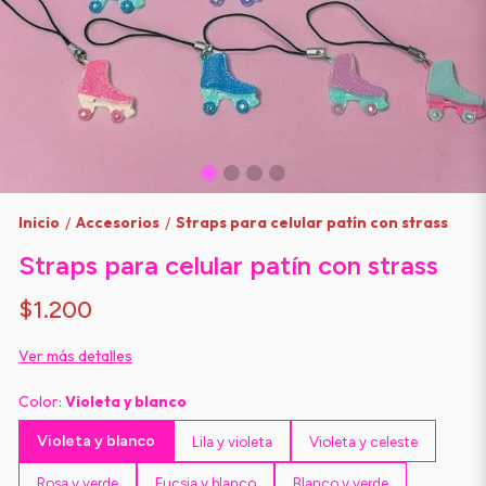
Inicio
Accesorios
Straps para celular patín con strass
/
/
Straps para celular patín con strass
$1.200
Ver más detalles
Color:
Violeta y blanco
Violeta y blanco
Lila y violeta
Violeta y celeste
Rosa y verde
Fucsia y blanco
Blanco y verde