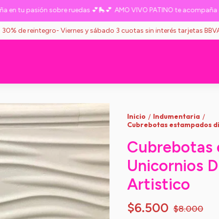
tu pasión sobre ruedas 💕🛼💕
AMO VIVO PATINO te acompaña en tu
s 30% de reintegro- Viernes y sábado 3 cuotas sin interés tarjetas BB
Inicio
Indumentaria
/
/
Cubrebotas estampados dis
Cubrebotas 
Unicornios D
Artistico
$6.500
$8.000